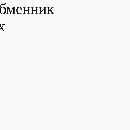
обменник
х