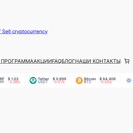
 Sell cryptocurrency
 ПРОГРАММА
АКЦИИ
FAQ
БЛОГ
НАШИ КОНТАКТЫ
$ 1.03
Tether
$ 0.999
Bitcoin
$ 64,406
Ca
-3.28%
USDT
-0.01%
BTC
-0.53%
AD