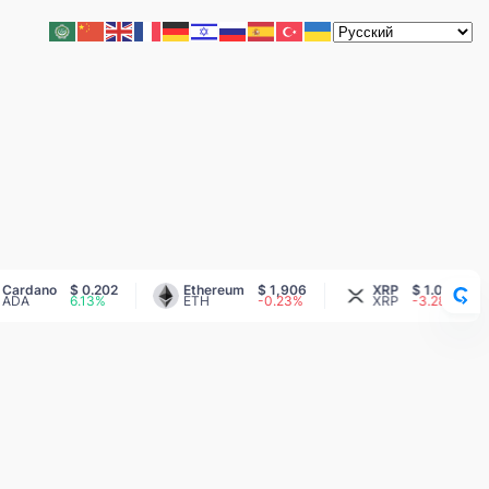
rdano
$ 0.202
Ethereum
$ 1,906
XRP
$ 1.03
A
6.13%
ETH
-0.23%
XRP
-3.28%