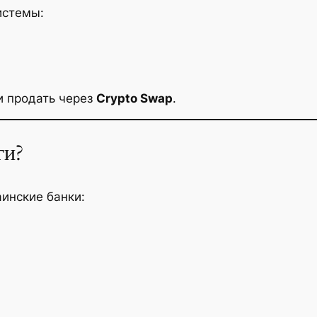
истемы:
и продать через
Crypto Swap
.
ги?
инские банки: