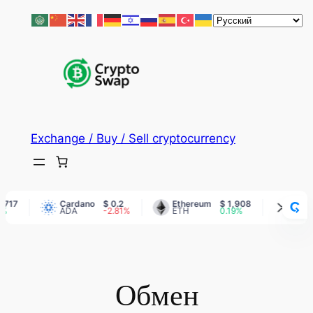
Skip
to
content
Exchange / Buy / Sell cryptocurrency
17
Cardano
$ 0.2
Ethereum
$ 1,908
XRP
$
ADA
-2.81%
ETH
0.19%
XRP
Обмен