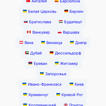
Анталия
Барселона
Белая Церковь
Берлин
Братислава
Будапешт
Ванкувер
Варшава
Вена
Винница
Днепр
Дубай
Дюссельдорф
Ереван
Житомир
Запорожье
Ивано-Франковск
Киев
Кременчуг
Кривой Рог
Кропивницкий
Лондон