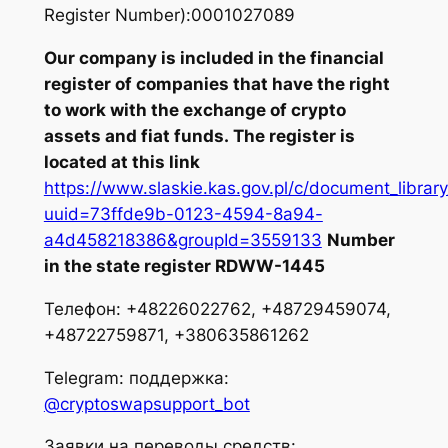
Register Number):0001027089
Our company is included in the financial
register of companies that have the right
to work with the exchange of crypto
assets and fiat funds. The register is
located at this link
https://www.slaskie.kas.gov.pl/c/document_library/
uuid=73ffde9b-0123-4594-8a94-
a4d458218386&groupId=3559133
Number
in the state register RDWW-1445
Телефон: +48226022762, +48729459074,
+48722759871, +380635861262
Telegram: поддержка:
@cryptoswapsupport_bot
Заявки на переводы средств: